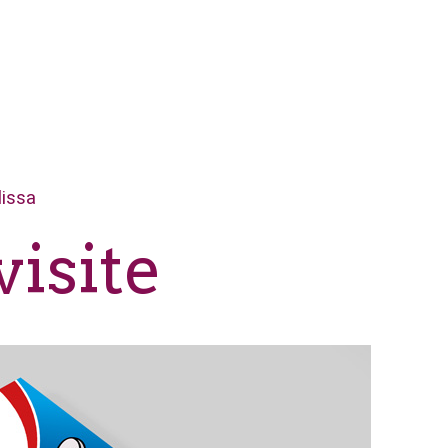
issa
visite